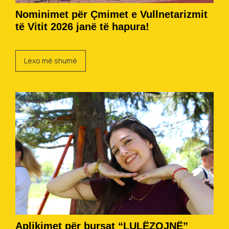
Nominimet për Çmimet e Vullnetarizmit
të Vitit 2026 janë të hapura!
Lexo më shumë
Aplikimet për bursat “LULËZOJNË”