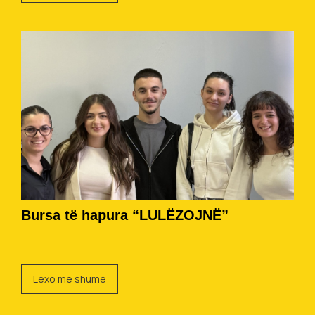
Bursa të hapura “LULËZOJNË”
Lexo më shumë