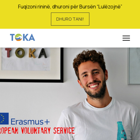
Fuqizoni rininë, dhuroni për Bursën “Lulëzojnë”
DHURO TANI!