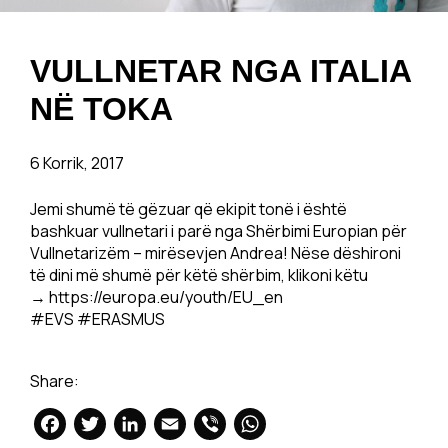
VULLNETAR NGA ITALIA
NË TOKA
6 Korrik, 2017
Jemi shumë të gëzuar që ekipit tonë i është
bashkuar vullnetari i parë nga Shërbimi Europian për
Vullnetarizëm – mirësevjen Andrea! Nëse dëshironi
të dini më shumë për këtë shërbim, klikoni këtu
→ https://europa.eu/youth/EU_en
#EVS #ERASMUS
Share:
Facebook
Twitter
LinkedIn
Email
Viber
WhatsApp