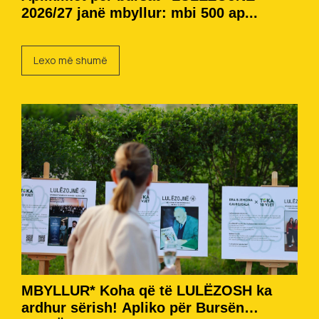
2026/27 janë mbyllur: mbi 500 ap...
Lexo më shumë
MBYLLUR* Koha që të LULËZOSH ka
ardhur sërish! Apliko për Bursën