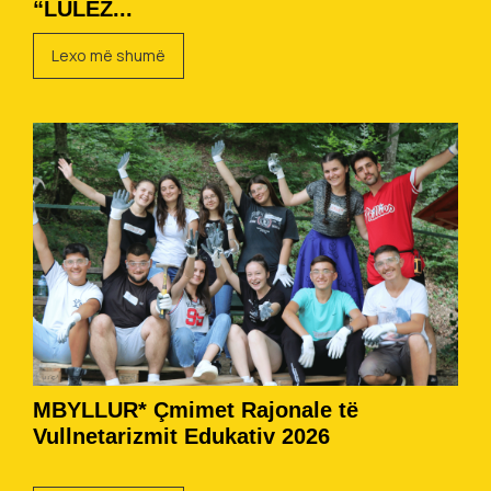
“LULËZ...
Lexo më shumë
MBYLLUR* Çmimet Rajonale të
Vullnetarizmit Edukativ 2026