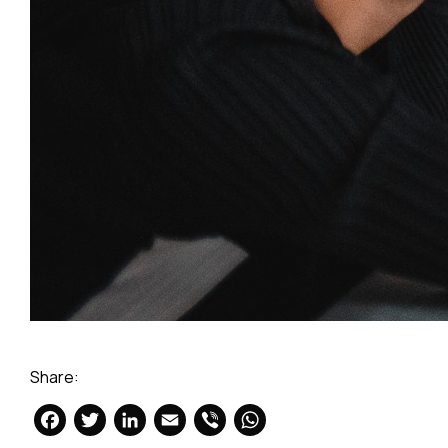
Share:
Facebook
Twitter
LinkedIn
Email
Viber
WhatsApp