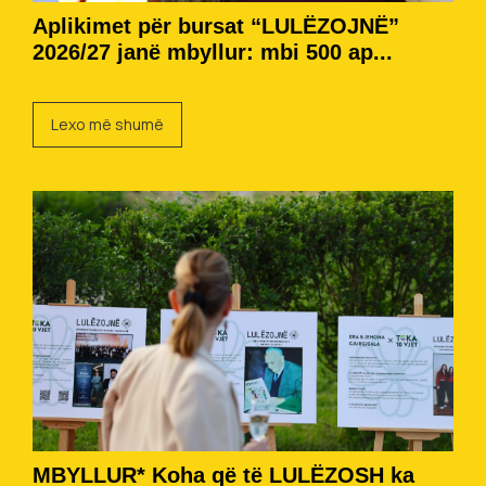
Aplikimet për bursat “LULËZOJNË”
2026/27 janë mbyllur: mbi 500 ap...
Lexo më shumë
MBYLLUR* Koha që të LULËZOSH ka