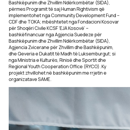
Bashkëpunim dhe Zhvillim Ndërkombëtar (SIDA),
përmes Programit të saj Human Rightivism që
implementohet nga Community Development Fund –
CDF dhe TOKA; mbështetet nga Fondacioni Kosovar
për Shoqëri Civile KCSF ‘EJA Kosovë’ –
bashkëfinancuar nga Agjencia Suedeze për
Bashkëpunim dhe Zhvillim Ndërkombëtar (SIDA),
Agjencia Zvicerane për Zhvillim dhe Bashkëpunim,
dhe Qeveria e Dukatit të Madh të Luksemburgut; si
nga Ministria e Kulturës, Rinisë dhe Sportit dhe
Regional Youth Cooperation Office (RYCO). Ky
projekt zhvillohet në bashkëpunim me rrjetin e
organizatave SAME.