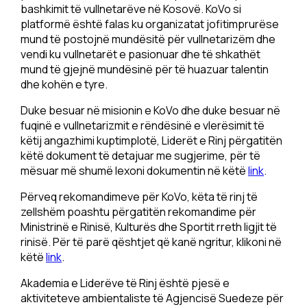
bashkimit të vullnetarëve në Kosovë. KoVo si
platformë është falas ku organizatat jofitimprurëse
mund të postojnë mundësitë për vullnetarizëm dhe
vendi ku vullnetarët e pasionuar dhe të shkathët
mund të gjejnë mundësinë për të huazuar talentin
dhe kohën e tyre.
Duke besuar në misionin e KoVo dhe duke besuar në
fuqinë e vullnetarizmit e rëndësinë e vlerësimit të
këtij angazhimi kuptimplotë, Liderët e Rinj përgatitën
këtë dokument të detajuar me sugjerime, për të
mësuar më shumë lexoni dokumentin në këtë
link
.
Përveq rekomandimeve për KoVo, këta të rinj të
zellshëm poashtu përgatitën rekomandime për
Ministrinë e Rinisë, Kulturës dhe Sportit rreth ligjit të
rinisë. Për të parë qështjet që kanë ngritur, klikoni në
këtë
link
.
Akademia e Liderëve të Rinj është pjesë e
aktiviteteve ambientaliste të Agjencisë Suedeze për