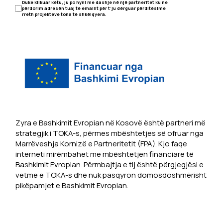
Duke klikuar këtu, ju po hyni me dashje në një partneritet ku ne
përdorim adresën tuaj të emailit për t'ju dërguar përditësime
rreth projekteve tona të shkëlqyera.
Zyra e Bashkimit Evropian në Kosovë është partneri më
strategjik i TOKA-s, përmes mbështetjes së ofruar nga
Marrëveshja Kornizë e Partneritetit (FPA). Kjo faqe
interneti mirëmbahet me mbështetjen financiare të
Bashkimit Evropian. Përmbajtja e tij është përgjegjësi e
vetme e TOKA-s dhe nuk pasqyron domosdoshmërisht
pikëpamjet e Bashkimit Evropian.