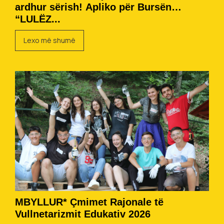
ardhur sërish! Apliko për Bursën
“LULËZ...
Lexo më shumë
MBYLLUR* Çmimet Rajonale të
Vullnetarizmit Edukativ 2026