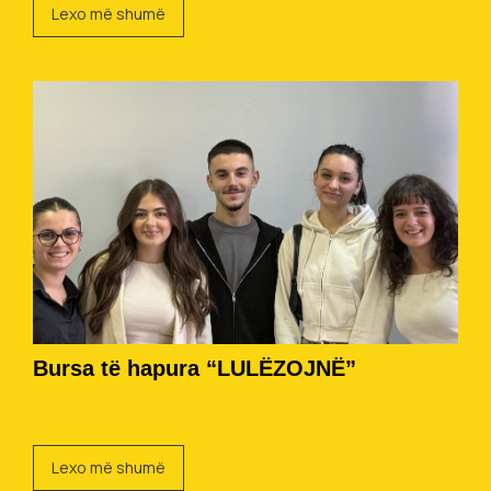
Lexo më shumë
Bursa të hapura “LULËZOJNË”
Lexo më shumë