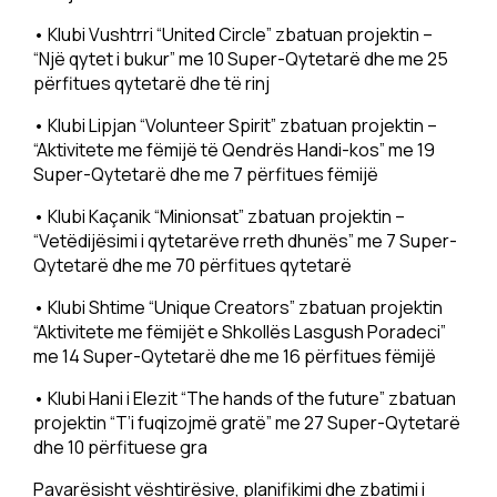
• Klubi Vushtrri “United Circle” zbatuan projektin –
“Një qytet i bukur” me 10 Super-Qytetarë dhe me 25
përfitues qytetarë dhe të rinj
• Klubi Lipjan “Volunteer Spirit” zbatuan projektin –
“Aktivitete me fëmijë të Qendrës Handi-kos” me 19
Super-Qytetarë dhe me 7 përfitues fëmijë
• Klubi Kaçanik “Minionsat” zbatuan projektin –
“Vetëdijësimi i qytetarëve rreth dhunës” me 7 Super-
Qytetarë dhe me 70 përfitues qytetarë
• Klubi Shtime “Unique Creators” zbatuan projektin
“Aktivitete me fëmijët e Shkollës Lasgush Poradeci”
me 14 Super-Qytetarë dhe me 16 përfitues fëmijë
• Klubi Hani i Elezit “The hands of the future” zbatuan
projektin “T’i fuqizojmë gratë” me 27 Super-Qytetarë
dhe 10 përfituese gra
Pavarësisht vështirësive, planifikimi dhe zbatimi i