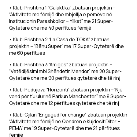
• Klubi Prishtina 1 “Galaktika” zbatuan projektin –
“Aktivitete me fëmijë dhe mbjellja e pemëve në
Institucionin Parashkollor – Yllkat” me 21 Super-
Qytetarë dhe me 40 përfitues fëmijë
• Klubi Prishtina 2 “La Casa de TOKA” zbatuan
projektin – “Bëhu Super” me 17 Super-Qytetarë dhe
me 60 përfitues
• Klubi Prishtina 3 “Amigos” zbatuan projektin –
“Vetëdijësimi mbi Shëndetin Mendor” me 20 Super-
Qytetarë dhe me 90 përfitues qytetarë dhe të rinj
• Klubi Podujeva “Horizonti” zbatuan projektin –“Një
vend për t’u ulur në Parkun Manchester” me 8 Super-
Qytetarë dhe me 12 përfitues qytetarë dhe të rinj
• Klubi Gjilan “Engaged for change” zbatuan projektin
“Aktivitete me fëmijë në Qendrën e Kujdesit Ditor –
PEMA” me 19 Super-Qytetarë dhe me 21 përfitues
fëmijë